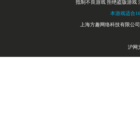
抵制不良游戏 拒绝盗版游戏 
本游戏适合16
上海方趣网络科技有限公司 
沪网文[