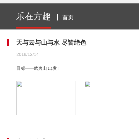
乐在方趣
首页
天与云与山与水 尽皆绝色
2018/12/14
目标——武夷山 出发！