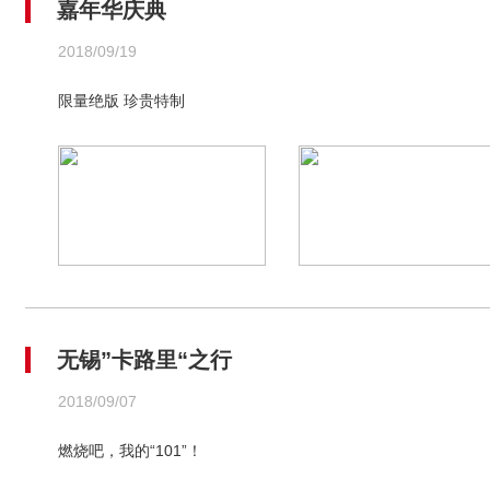
嘉年华庆典
2018/09/19
限量绝版 珍贵特制
无锡”卡路里“之行
2018/09/07
燃烧吧，我的“101”！