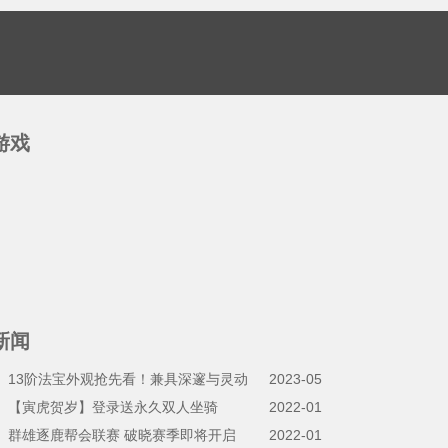
游戏
新闻
】13阶法宝外观抢先看！兼具深邃与灵动
2023-05
】【寅虎贺岁】登录送永久双人坐骑
2022-01
】群雄逐鹿帮会联赛 破晓赛季即将开启
2022-01