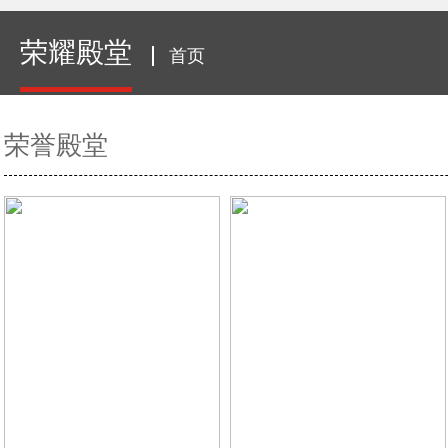
荣耀殿堂
首页
荣誉殿堂